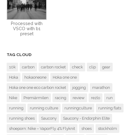
Processed with
VSCO with b1
preset
TAG CLOUD
10k
carbon
carbon rocket
check
clip
gear
Hoka
hokaoneone
Hoka one one
Hoka one one eco carbon rocket
jogging
marathon
Nike
Premiärmilen
racing
review
rezlo
run
running
running culture
runningculture
running flats
running shoes
Saucony
Saucony - Endorphin Elite
shoeporn: Nike – VaporFly 4% Flyknit
shoes
stockholm